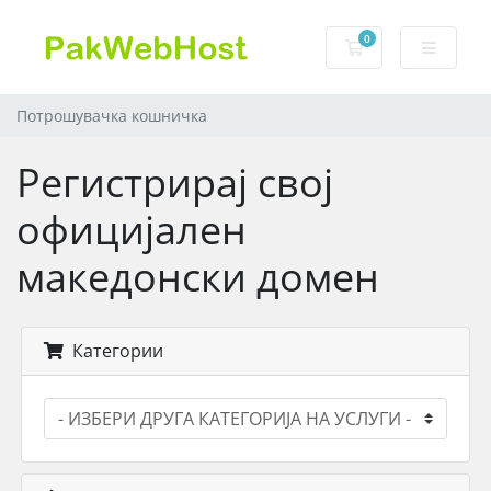
0
Потрошувачка к
Потрошувачка кошничка
Регистрирај свој
официјален
македонски домен
Категории