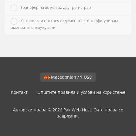
Трансфер на домен од друг регистрар
Ќе користам постоечки домен и ќе ги конфигурирам
именските опслужувачи
Macedonian / $ USD
Контакт
Општите правила и услови на користење
Авторски права © 2026 Pak Web Host. Сите права се
задржани.